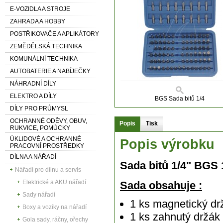
E-VOZIDLA A STROJE
ZAHRADA A HOBBY
POSTŘIKOVAČE A APLIKÁTORY
ZEMĚDĚLSKÁ TECHNIKA
KOMUNÁLNÍ TECHNIKA
AUTOBATERIE A NABÍJEČKY
NÁHRADNÍ DÍLY
ELEKTRO A DÍLY
BGS Sada bitů 1/4
DÍLY PRO PRŮMYSL
OCHRANNÉ ODĚVY, OBUV,
Popis
Tisk
RUKVICE, POMŮCKY
ÚKLIDOVÉ A OCHRANNÉ
Popis výrobku
PRACOVNÍ PROSTŘEDKY
DÍLNA A NÁŘADÍ
Sada bitů 1/4" 
Nářadí pro dílnu a servis
Elektrické a AKU nářadí
Sada obsahuje :
Sady nářadí
1 ks magnetický dr
Boxy a vozíky na nářadí
1 ks zahnutý držák
Gola sady, ráčny, ořechy