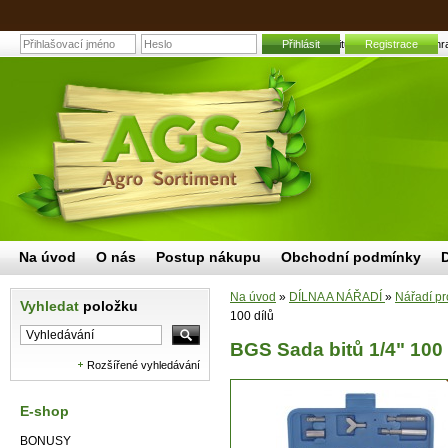
BGS Sada bitů 1/4" 100 dílů | Zahr
Přihlásit
Registrace
Na úvod
O nás
Postup nákupu
Obchodní podmínky
Na úvod
»
DÍLNA A NÁŘADÍ
»
Nářadí pr
Vyhledat
položku
100 dílů
BGS Sada bitů 1/4" 100 
Rozšířené vyhledávání
E-shop
BONUSY