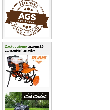
Zastupujeme
tuzemské i
zahraniční značky