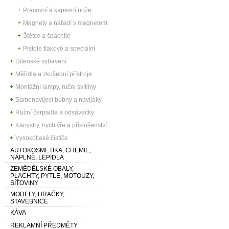
Pracovní a kapesní nože
Magnety a nářadí s magnetem
Štětce a špachtle
Pistole tlakové a speciální
Dílenské vybavení
Měřidla a zkušební přístroje
Montážní lampy, ruční svítilny
Samonavíjecí bubny a navijáky
Ruční čerpadla a odsávačky
Kanystry, trychtýře a příslušenství
Vysokotlaké čističe
AUTOKOSMETIKA, CHEMIE,
NÁPLNĚ, LEPIDLA
ZEMĚDĚLSKÉ OBALY,
PLACHTY, PYTLE, MOTOUZY,
SÍŤOVINY
MODELY, HRAČKY,
STAVEBNICE
KÁVA
REKLAMNÍ PŘEDMĚTY