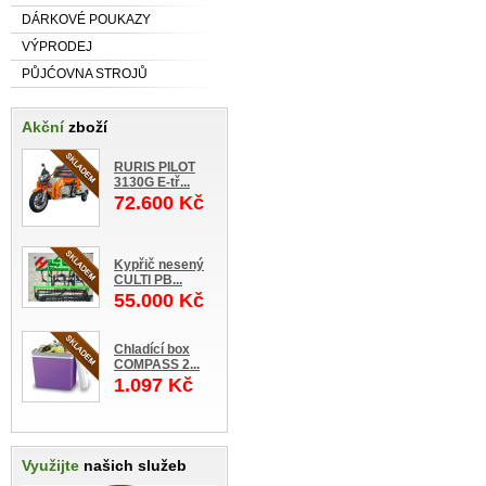
DÁRKOVÉ POUKAZY
VÝPRODEJ
PŮJĆOVNA STROJŮ
Akční
zboží
RURIS PILOT
3130G E-tř...
72.600 Kč
Kypřič nesený
CULTI PB...
55.000 Kč
Chladící box
COMPASS 2...
1.097 Kč
Využijte
našich služeb