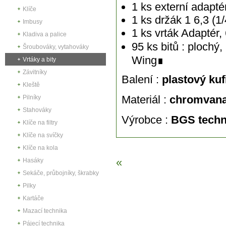
1 ks externí adapté
Klíče
1 ks držák 1 6,3 (1
Imbusy
1 ks vrták Adaptér,
Kladiva a palice
95 ks bitů : plochý,
Šroubováky, vytahováky
Wing∎
Vrtáky a bity
Závitníky
Balení :
plastový kuf
Kleště
Materiál :
chromvan
Pilníky
Stahováky
Výrobce :
BGS techn
Klíče na filtry
Klíče na svíčky
Klíče na kola
«
Hasáky
Sekáče, průbojníky, škrabky
Pilky
Kartáče
Mazací technika
Pájecí technika