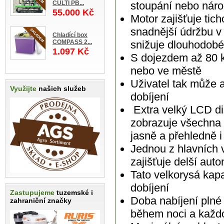
CULTI PB...
stoupání nebo nároč
55.000 Kč
Motor zajišťuje tic
snadnější údržbu v
Chladící box
COMPASS 2...
snižuje dlouhodobé
1.097 Kč
S dojezdem až 80 k
nebo ve městě
Uživatel tak může 
Využijte
našich služeb
dobíjení
Extra velký LCD dis
zobrazuje všechna d
jasně a přehledně i
Jednou z hlavních 
zajišťuje delší auto
Tato velkorysá kap
dobíjení
Zastupujeme
tuzemské i
Doba nabíjení plné
zahraniční značky
během noci a každo