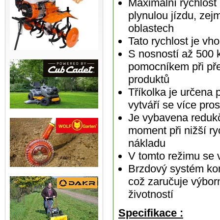
Maximální rychlost
plynulou jízdu, ze
oblastech
Tato rychlost je vh
S nosností až 500 
pomocníkem při pře
produktů
Tříkolka je určena 
vytváří se více pro
Je vybavena redukč
moment při nižší ry
nákladu
V tomto režimu se v
Brzdový systém ko
což zaručuje výbo
životností
Specifikace
: