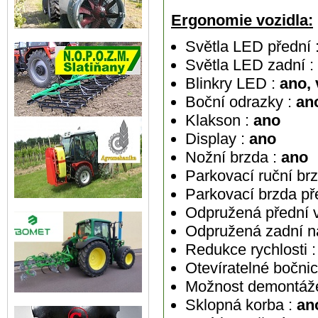
Ergonomie vozidla:
Světla LED přední 
Světla LED zadní 
Blinkry LED :
ano,
Boční odrazky :
an
Klakson :
ano
Display :
ano
Nožní brzda :
ano
Parkovací ruční br
Parkovací brzda př
Odpružená přední vi
Odpružená zadní n
Redukce rychlosti :
Otevíratelné bočnic
Možnost demontáže
Sklopná korba :
ano