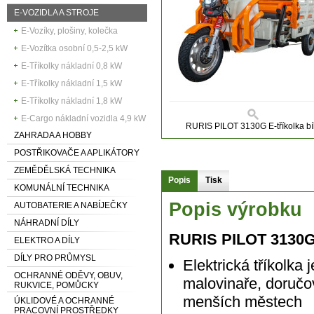
E-VOZIDLA A STROJE
E-Vozíky, plošiny, kolečka
E-Vozítka osobní 0,5-2,5 kW
E-Tříkolky nákladní 0,8 kW
E-Tříkolky nákladní 1,5 kW
E-Tříkolky nákladní 1,8 kW
E-Cargo nákladní vozidla 4,9 kW
RURIS PILOT 3130G E-tříkolka bí
ZAHRADA A HOBBY
POSTŘIKOVAČE A APLIKÁTORY
ZEMĚDĚLSKÁ TECHNIKA
Popis
Tisk
KOMUNÁLNÍ TECHNIKA
Popis výrobku
AUTOBATERIE A NABÍJEČKY
NÁHRADNÍ DÍLY
RURIS PILOT 3130G 
ELEKTRO A DÍLY
DÍLY PRO PRŮMYSL
Elektrická tříkolka
OCHRANNÉ ODĚVY, OBUV,
malovinaře, doručov
RUKVICE, POMŮCKY
menších městech
ÚKLIDOVÉ A OCHRANNÉ
PRACOVNÍ PROSTŘEDKY