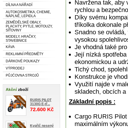
Navržena tak, aby v
DÍLNA A NÁŘADÍ
rychlou a bezpečn
AUTOKOSMETIKA, CHEMIE,
Díky svému kompak
NÁPLNĚ, LEPIDLA
ZEMĚDĚLSKÉ OBALY,
tříkolka dokonale 
PLACHTY, PYTLE, MOTOUZY,
SÍŤOVINY
Snadno se ovládá, 
MODELY, HRAČKY,
vysokou spolehlivo
STAVEBNICE
Je vhodná také pro
KÁVA
Její nízká spotřeba
REKLAMNÍ PŘEDMĚTY
ekonomickou a udrž
DÁRKOVÉ POUKAZY
Tichý chod, spolehl
VÝPRODEJ
Konstrukce je vho
PŮJĆOVNA STROJŮ
Využití najde v mal
Akční
zboží
skladech, obcích 
RURIS PILOT
Základní popis :
3130G E-tř...
72.600 Kč
Cargo RURIS Pilot
maximálním výkonu
Kypřič nesený