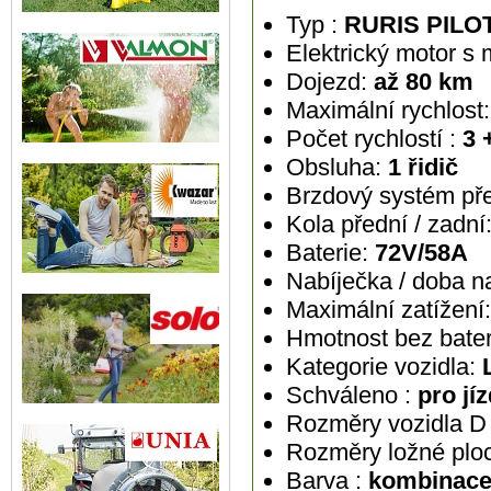
Typ :
RURIS PILO
Elektrický motor 
Dojezd:
až 80 km
Maximální rychlost
Počet rychlostí :
3 
Obsluha:
1 řidič
Brzdový systém př
Kola přední / zadní
Baterie:
72V/58A
Nabíječka / doba n
Maximální zatížení
Hmotnost bez bater
Kategorie vozidla:
Schváleno :
pro jí
Rozměry vozidla D 
Rozměry ložné ploc
Barva :
kombinace 