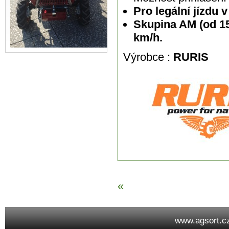
Pro legální jízdu 
Skupina AM (od 15 
km/h.
Výrobce :
RURIS
«
www.agsort.c