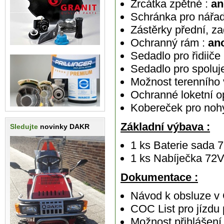
Zrcátka zpětné :
an
Schránka pro nářad
Zástěrky přední, za
Ochranný rám :
an
Sedadlo pro řidiiče
Sedadlo pro spoluj
Možnost terenního 
Ochranné loketní o
Kobereček pro nohy
Základní výbava :
Sledujte
novinky DAKR
1 ks Baterie sada
1 ks Nabíječka 72
Dokumentace :
Návod k obsluze v
COC List pro jízdu
Možnost přihlášení 