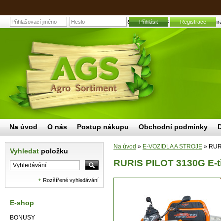
RURIS PILOT 3130G E-tříkolka bílá | Zahra
Přihlásit
Registrace
Na úvod
O nás
Postup nákupu
Obchodní podmínky
Na úvod
»
E-VOZIDLA A STROJE
»
RURI
Vyhledat
položku
RURIS PILOT 3130G E-tř
Rozšířené vyhledávání
E-shop
BONUSY