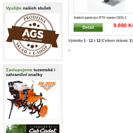
Využijte
našich služeb
Solární panel pro RTK stanici GEN 2
Sada solárního panelu včetně
...
9.690 K
Detail
Výsledky
1
-
12
z
12
[Celkem stránek:
1
]
«
Zastupujeme
tuzemské i
zahraniční značky