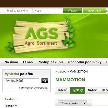
Přihlásit
MAMMOTION | Zahradní
Registrace
Na úvod
O nás
Postup nákupu
Obchodní podmínky
Na úvod
»
MAMMOTION
Vyhledat
položku
MAMMOTION
Rozšířené vyhledávání
řazení:
Typicky
Název
Cen
E-shop
BONUSY