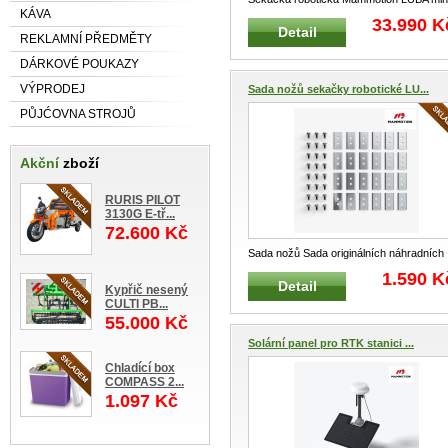
KÁVA
2 AWD 1000 bez obvodového kabelu
...
33.990 K
Detail
REKLAMNÍ PŘEDMĚTY
DÁRKOVÉ POUKAZY
VÝPRODEJ
Sada nožů sekačky robotické LU...
PŮJĆOVNA STROJŮ
Akční
zboží
RURIS PILOT
3130G E-tř...
72.600 Kč
Sada nožů Sada originálních náhradních
nožů Pro robotickou seka
...
1.590 K
Detail
Kypřič nesený
CULTI PB...
55.000 Kč
Solární panel pro RTK stanici ...
Chladící box
COMPASS 2...
1.097 Kč