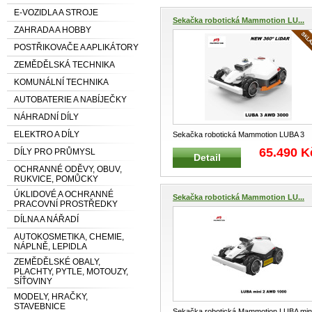
E-VOZIDLA A STROJE
Sekačka robotická Mammotion LU...
ZAHRADA A HOBBY
POSTŘIKOVAČE A APLIKÁTORY
ZEMĚDĚLSKÁ TECHNIKA
KOMUNÁLNÍ TECHNIKA
AUTOBATERIE A NABÍJEČKY
NÁHRADNÍ DÍLY
ELEKTRO A DÍLY
Sekačka robotická Mammotion LUBA 3
AWD 3000 LIDAR bez obvodového kabe
65.490 K
DÍLY PRO PRŮMYSL
Detail
...
OCHRANNÉ ODĚVY, OBUV,
RUKVICE, POMŮCKY
ÚKLIDOVÉ A OCHRANNÉ
Sekačka robotická Mammotion LU...
PRACOVNÍ PROSTŘEDKY
DÍLNA A NÁŘADÍ
AUTOKOSMETIKA, CHEMIE,
NÁPLNĚ, LEPIDLA
ZEMĚDĚLSKÉ OBALY,
PLACHTY, PYTLE, MOTOUZY,
SÍŤOVINY
MODELY, HRAČKY,
STAVEBNICE
Sekačka robotická Mammotion LUBA min