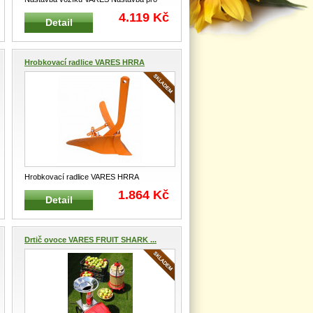
tažený vozík za zahradní traktory,
...
4.119 Kč
Detail
Hrobkovací radlice VARES HRRA
Hrobkovací radlice VARES HRRA
Hrobkovací radlice s možností rozevření
1.864 Kč
Detail
...
Drtič ovoce VARES FRUIT SHARK ...