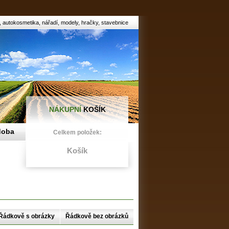
, autokosmetika, nářadí, modely, hračky, stavebnice
NÁKUPNÍ
KOŠÍK
doba
Celkem položek:
Košík
Řádkově s obrázky
Řádkově bez obrázků