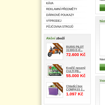
KÁVA
taže
REKLAMNÍ PŘEDMĚTY
DÁRKOVÉ POUKAZY
VÝPRODEJ
Nás
PŮJĆOVNA STROJŮ
Akční
zboží
RURIS PILOT
3130G E-tř...
72.600 Kč
Nást
taže
Kypřič nesený
CULTI PB...
55.000 Kč
Vyor
Chladící box
COMPASS 2...
1.097 Kč