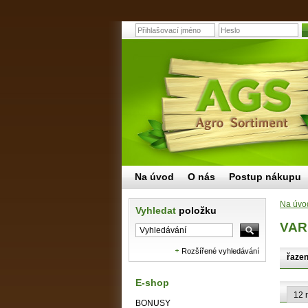
Na úvod
O nás
Postup nákupu
Na úvo
Vyhledat
položku
VAR
Rozšířené vyhledávání
řazen
E-shop
BONUSY