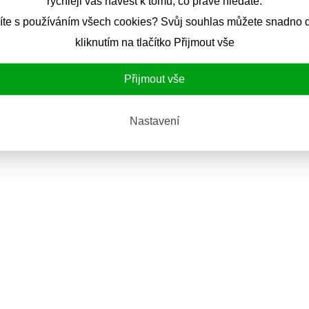
rychleji vás navést k tomu, co právě hledáte.
íte s používáním všech cookies? Svůj souhlas můžete snadno d
kliknutím na tlačítko Přijmout vše
Přijmout vše
Nastavení