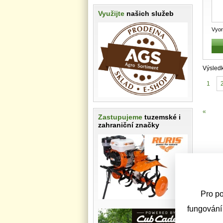
Využijte
našich služeb
Vyor
VYRA
Výsled
1
«
Zastupujeme
tuzemské i
zahraniční značky
Pro po
fungování