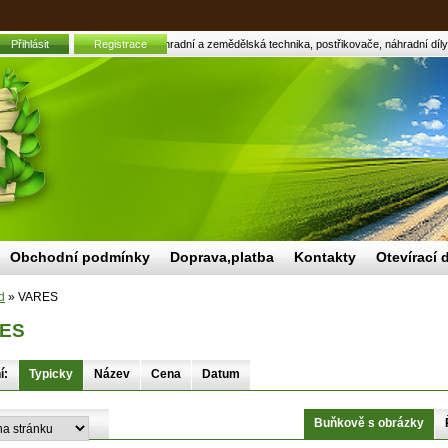
Přihlásit
Registrace
VARES | Zahradní a zemědělská technika, postřikovače, náhradní díly
Obchodní podmínky
Doprava,platba
Kontakty
Otevírací 
d
»
VARES
ES
í:
Typicky
Název
Cena
Datum
Buňkově s obrázky