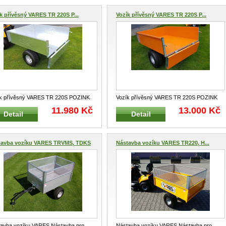
k přívěsný VARES TR 220S P...
Vozík přívěsný VARES TR 220S P...
k přívěsný VARES TR 220S POZINK
Vozík přívěsný VARES TR 220S POZINK
ný sklopný vozík pro připojen
...
PLUS Tažený sklopný vozík pro při
...
11.980 Kč
13.000 Kč
Detail
Detail
tavba vozíku VARES TRVMS, TDKS
Nástavba vozíku VARES TR220, H...
avba vozíku VARES Nástavba pro
Nástavba vozíku VARES Nástavba pro