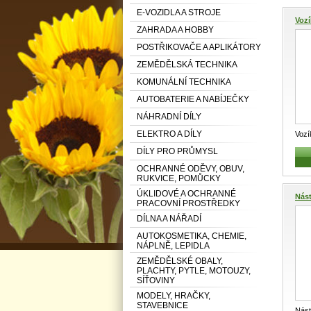
E-VOZIDLA A STROJE
Vozí
ZAHRADA A HOBBY
POSTŘIKOVAČE A APLIKÁTORY
ZEMĚDĚLSKÁ TECHNIKA
KOMUNÁLNÍ TECHNIKA
AUTOBATERIE A NABÍJEČKY
NÁHRADNÍ DÍLY
ELEKTRO A DÍLY
Vozí
Taže
DÍLY PRO PRŮMYSL
OCHRANNÉ ODĚVY, OBUV,
RUKVICE, POMŮCKY
ÚKLIDOVÉ A OCHRANNÉ
Nás
PRACOVNÍ PROSTŘEDKY
DÍLNA A NÁŘADÍ
AUTOKOSMETIKA, CHEMIE,
NÁPLNĚ, LEPIDLA
ZEMĚDĚLSKÉ OBALY,
PLACHTY, PYTLE, MOTOUZY,
SÍŤOVINY
MODELY, HRAČKY,
STAVEBNICE
Nást