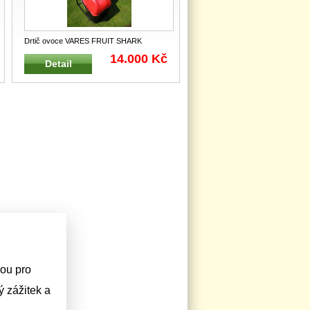
Drtič ovoce VARES FRUIT SHARK
Elektrický drtič ovoce Fruit SHARK je v
...
14.000 Kč
Detail
sou pro
 zážitek a