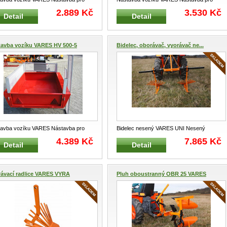
ný vozík za zahradní traktory,
...
tažený vozík za zahradní traktory,
...
2.889 Kč
3.530 Kč
Detail
Detail
tavba vozíku VARES HV 500-5
Bidelec, oborávač, vyorávač ne...
avba vozíku VARES Nástavba pro
Bidelec nesený VARES UNI Nesený
ný vozík za zahradní traktory,
...
bidelec pro hrobkování, oborávání a v
...
4.389 Kč
7.865 Kč
Detail
Detail
ávací radlice VARES VYRA
Pluh oboustranný OBR 25 VARES