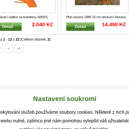
ávací radlice na brambory VARES
Pluh nesený OBR 25 cm obracecí Nesený
 Vyorávací radlice pro bidele
...
dvoustranný obracecí pluh s mož
...
2.040 Kč
14.490 Kč
Detail
Detail
ky
1
-
12
z
22
[Celkem stránek:
2
]
2
»
»|
Nastavení soukromí
skytování služeb používáme soubory cookies. Některé z nich j
 webu nutné, zatímco jiné nám pomohou vylepšit váš uživatelský