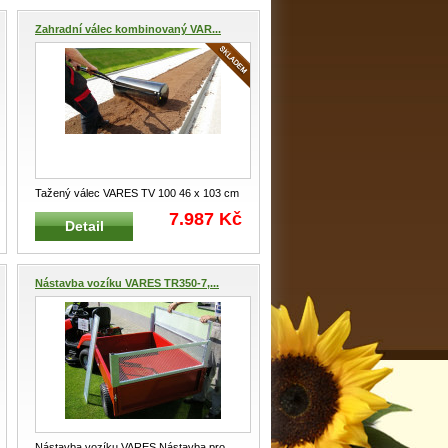
Zahradní válec kombinovaný VAR...
Tažený válec VARES TV 100 46 x 103 cm
kombinovaný ruční a tažený Taže
...
7.987 Kč
Detail
Nástavba vozíku VARES TR350-7,...
Nástavba vozíku VARES Nástavba pro