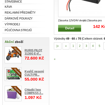
STAVEBNICE
KÁVA
REKLAMNÍ PŘEDMĚTY
DÁRKOVÉ POUKAZY
Zásuvka 12V/24V dvojitá Zásuvka pro
VÝPRODEJ
elektroinstalaci do automobilů, d
...
142 K
Detail
PŮJĆOVNA STROJŮ
Výsledky
49
-
60
z
70
[Celkem stránek:
Akční
zboží
|«
«
1
2
3
4
5
RURIS PILOT
3130G E-tř...
72.600 Kč
«
Kypřič nesený
CULTI PB...
55.000 Kč
Chladící box
COMPASS 2...
1.097 Kč