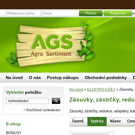
Zásuvky, zástrčky, redukce | Zahra
Přihlásit
Registrace
Na úvod
O nás
Postup nákupu
Obchodní podmínky
Na úvod
»
ELEKTRO A DÍLY
»
Zásuvky, 
Vyhledat
položku
Zásuvky, zástrčky, red
Rozšířené vyhledávání
Zásuvky, zástrčky, redukce, adaptéry, ka
řazení:
Typicky
Název
Cen
E-shop
BONUSY