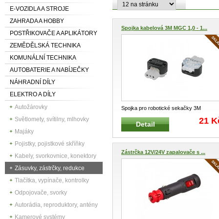
E-VOZIDLA A STROJE
ZAHRADA A HOBBY
Spojka kabelová 3M MGC 1,0 - 1...
POSTŘIKOVAČE A APLIKÁTORY
ZEMĚDĚLSKÁ TECHNIKA
KOMUNÁLNÍ TECHNIKA
AUTOBATERIE A NABÍJEČKY
NÁHRADNÍ DÍLY
ELEKTRO A DÍLY
Autožárovky
Spojka pro robotické sekačky 3M
Scotchlock MGC, 501 98 02-01,
21 K
Světlomety, svítilny, mlhovky
Detail
SAU12784
...
Majáky
Pojistky, pojistkové skříňky
Zástrčka 12V/24V zapalovače s ...
Kabely, svorkovnice, konektory
Zásuvky, zástrčky, redukce
Tlačítka, vypínače, kontrolky
Odpojovače, svorky
Autorádia, reproduktory, antény
Kamerové systémy