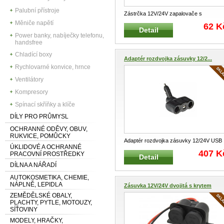
Palubní přístroje
Zástrčka 12V/24V zapalovače s
vypínačem CARMOTION 86111 Zástrčk
Měniče napětí
62 K
Detail
...
Power banky, nabíječky telefonu,
handsfree
Chladící boxy
Adaptér rozdvojka zásuvky 12/2...
Rychlovarné konvice, hrnce
Ventilátory
Kompresory
Spínací skříňky a klíče
DÍLY PRO PRŮMYSL
OCHRANNÉ ODĚVY, OBUV,
RUKVICE, POMŮCKY
Adaptér rozdvojka zásuvky 12/24V USB
ÚKLIDOVÉ A OCHRANNÉ
zapalovače Adaptér pro elektroin
...
407 K
PRACOVNÍ PROSTŘEDKY
Detail
DÍLNA A NÁŘADÍ
AUTOKOSMETIKA, CHEMIE,
NÁPLNĚ, LEPIDLA
Zásuvka 12V/24V dvojitá s krytem
ZEMĚDĚLSKÉ OBALY,
PLACHTY, PYTLE, MOTOUZY,
SÍŤOVINY
MODELY, HRAČKY,