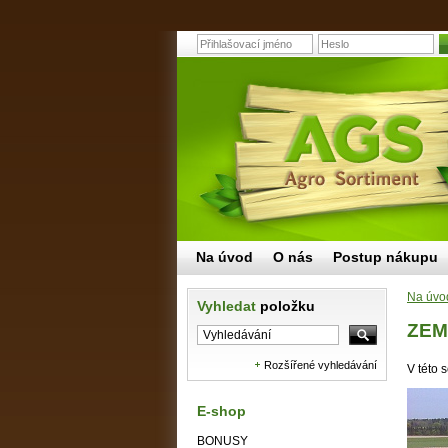
Na úvod
O nás
Postup nákupu
Na úvo
Vyhledat
položku
ZEM
Rozšířené vyhledávání
V této 
E-shop
BONUSY