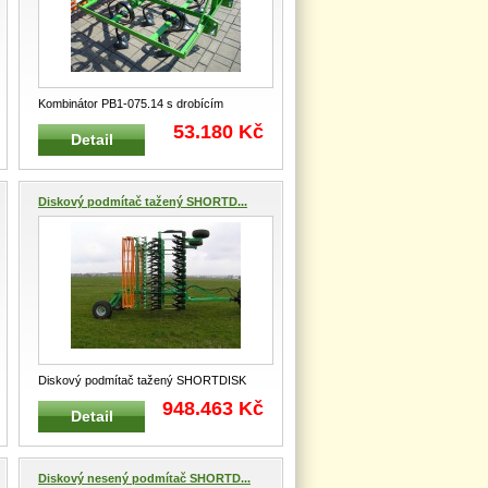
Kombinátor PB1-075.14 s drobícím
válcem a pracovním záběrem 1,4 m Nes
53.180 Kč
Detail
...
Diskový podmítač tažený SHORTD...
Diskový podmítač tažený SHORTDISK
SD 5T s trubkovým válcem Tažený dis
...
948.463 Kč
Detail
Diskový nesený podmítač SHORTD...