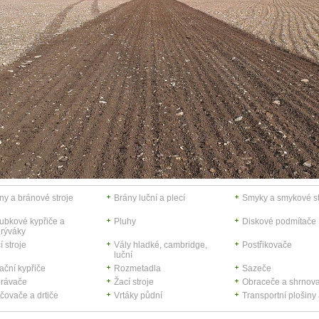
ny a bránové stroje
Brány luční a plecí
Smyky a smykové st
ubkové kypřiče a
Pluhy
Diskové podmítače
rýváky
í stroje
Vály hladké, cambridge,
Postřikovače
luční
ační kypřiče
Rozmetadla
Sazeče
rávače
Žací stroje
Obraceče a shrnov
čovače a drtiče
Vrtáky půdní
Transportní plošiny 