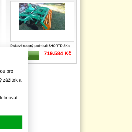
Diskový nesený podmítač SHORTDISK o
pracovním záběru 5 m typ SD 5H s
719.584 Kč
Detail
trubkov
...
sou pro
 zážitek a
efinovat