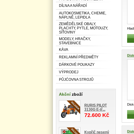
DÍLNA A NÁŘADÍ
AUTOKOSMETIKA, CHEMIE,
NÁPLNĚ, LEPIDLA
ZEMĚDĚLSKÉ OBALY,
PLACHTY, PYTLE, MOTOUZY,
Hlad
SÍŤOVINY
hlad
MODELY, HRAČKY,
STAVEBNICE
KÁVA
Dis
REKLAMNÍ PŘEDMĚTY
DÁRKOVÉ POUKAZY
VÝPRODEJ
PŮJĆOVNA STROJŮ
Akční
zboží
Dis
RURIS PILOT
3130G E-tř...
SD 4
72.600 Kč
Dis
Kypřič nesený