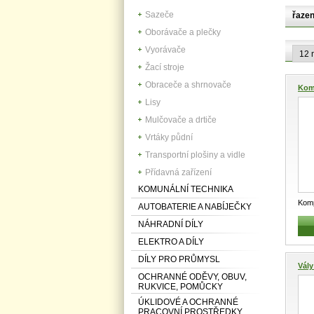
Sazeče
řazen
Oborávače a plečky
Vyorávače
Žací stroje
Obraceče a shrnovače
Kom
Lisy
Mulčovače a drtiče
Vrtáky půdní
Transportní plošiny a vidle
Přídavná zařízení
KOMUNÁLNÍ TECHNIKA
Kom
AUTOBATERIE A NABÍJEČKY
prac
NÁHRADNÍ DÍLY
BET
ELEKTRO A DÍLY
DÍLY PRO PRŮMYSL
Vály
OCHRANNÉ ODĚVY, OBUV,
RUKVICE, POMŮCKY
ÚKLIDOVÉ A OCHRANNÉ
PRACOVNÍ PROSTŘEDKY