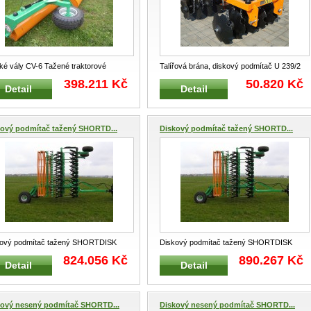
ké vály CV-6 Tažené traktorové
Talířová brána, diskový podmítač U 239/2
ké vály typ CV-6 Základn
...
o záběru 1,2 m typ V2 bez drobící
...
398.211 Kč
50.820 Kč
Detail
Detail
kový podmítač tažený SHORTD...
Diskový podmítač tažený SHORTD...
kový podmítač tažený SHORTDISK
Diskový podmítač tažený SHORTDISK
T s trubkovým válcem Tažený dis
...
SD 4,5T s trubkovým válcem Tažený d
...
824.056 Kč
890.267 Kč
Detail
Detail
kový nesený podmítač SHORTD...
Diskový nesený podmítač SHORTD...