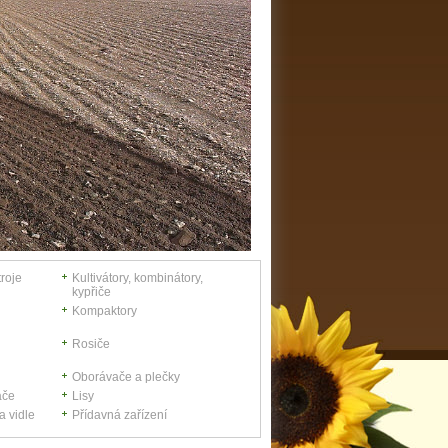
roje
Kultivátory, kombinátory,
kypřiče
Kompaktory
Rosiče
Oborávače a plečky
ače
Lisy
a vidle
Přídavná zařízení