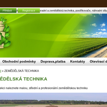
Přihlásit
ZEMĚDĚLSKÁ TECHNIKA | Zahradní a zemědělská technika, postřikovače, náhradní díly, 
Registrace
Obchodní podmínky
Doprava,platba
Kontakty
Otevírací 
d
»
ZEMĚDĚLSKÁ TECHNIKA
ĚDĚLSKÁ TECHNIKA
sekci naleznete malou, střední a profesionální zemědělskou techniku