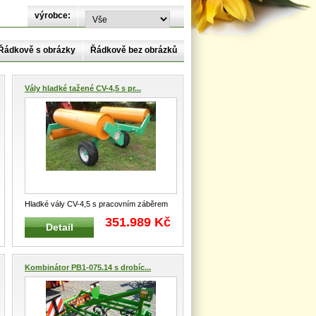
výrobce:
Řádkově s obrázky
Řádkově bez obrázků
Vály hladké tažené CV-4,5 s pr...
Hladké vály CV-4,5 s pracovním záběrem
4,5 m Tažené traktorové hladké
...
351.989 Kč
Detail
Kombinátor PB1-075.14 s drobíc...