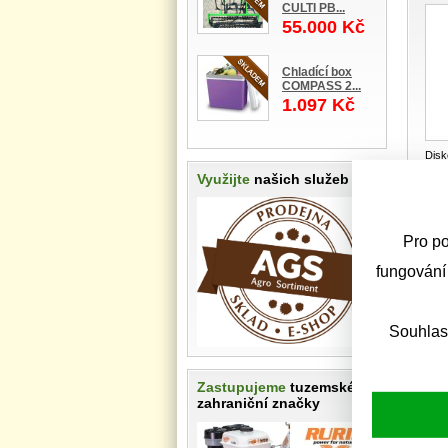
CULTI PB...
55.000 Kč
Chladící box
COMPASS 2...
1.097 Kč
Dis
prac
Využijte
našich služeb
trub
Výsled
Pro po
|«
fungování
«
Souhlas
Zastupujeme
tuzemské i
zahraniční značky