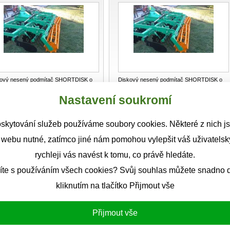
kový nesený podmítač SHORTDISK o
Diskový nesený podmítač SHORTDISK o
ovním záběru 4 m typ SD 4H s
pracovním záběru 4,5 m typ SD 4,5H s tru
584.164 Kč
647.783 Kč
Detail
Detail
Nastavení soukromí
kov
...
...
ky
61
-
72
z
374
[Celkem stránek:
32
]
skytování služeb používáme soubory cookies. Některé z nich j
«
1
2
3
4
5
6
7
8
9
10
11
»
»|
 webu nutné, zatímco jiné nám pomohou vylepšit váš uživatelský
rychleji vás navést k tomu, co právě hledáte.
íte s používáním všech cookies? Svůj souhlas můžete snadno d
kliknutím na tlačítko Přijmout vše
Přijmout vše