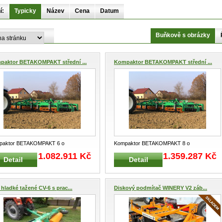
í:
Typicky
Název
Cena
Datum
Buňkově s obrázky
paktor BETAKOMPAKT střední ...
Kompaktor BETAKOMPAKT střední ...
paktor BETAKOMPAKT 6 o
Kompaktor BETAKOMPAKT 8 o
ovním záběru 6 m Tažený kompaktor
pracovním záběru 8 m Tažený kompaktor
1.082.911 Kč
1.359.287 Kč
Detail
Detail
AK
...
BETAK
...
 hladké tažené CV-6 s prac...
Diskový podmítač WINERY V2 záb...