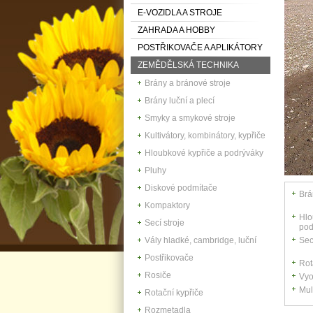
E-VOZIDLA A STROJE
ZAHRADA A HOBBY
POSTŘIKOVAČE A APLIKÁTORY
ZEMĚDĚLSKÁ TECHNIKA
Brány a bránové stroje
Brány luční a plecí
Smyky a smykové stroje
Kultivátory, kombinátory, kypřiče
Hloubkové kypřiče a podrýváky
Pluhy
Diskové podmítače
Brá
Kompaktory
Hlo
Secí stroje
pod
Vály hladké, cambridge, luční
Sec
Postřikovače
Rot
Rosiče
Vyo
Mul
Rotační kypřiče
Rozmetadla