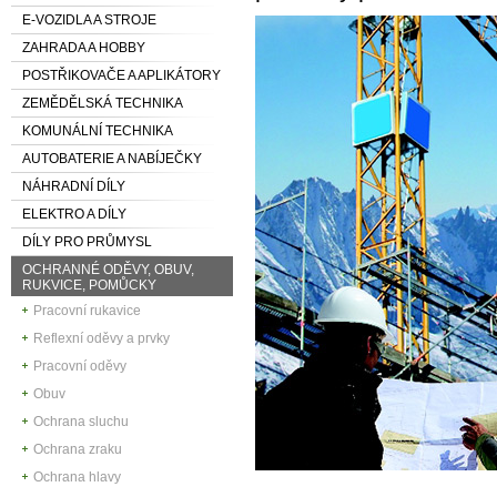
E-VOZIDLA A STROJE
ZAHRADA A HOBBY
POSTŘIKOVAČE A APLIKÁTORY
ZEMĚDĚLSKÁ TECHNIKA
KOMUNÁLNÍ TECHNIKA
AUTOBATERIE A NABÍJEČKY
NÁHRADNÍ DÍLY
ELEKTRO A DÍLY
DÍLY PRO PRŮMYSL
OCHRANNÉ ODĚVY, OBUV,
RUKVICE, POMŮCKY
Pracovní rukavice
Reflexní oděvy a prvky
Pracovní oděvy
Obuv
Ochrana sluchu
Ochrana zraku
Ochrana hlavy