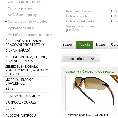
Ochrana dýchacích cest
Ochrana proti pádu
Pracovní rukavice
Ref
Svářečské pomůcky
Ochrana sluchu
Oc
Ochrana proti pádu
Sv
Ochranné pomůcky pro děti
Výstražné a dopravní
Výstražné cedulky
pomůcky
Výstražné a dopravní pomůcky
ÚKLIDOVÉ A OCHRANNÉ
řazení:
Typicky
Název
Cen
PRACOVNÍ PROSTŘEDKY
DÍLNA A NÁŘADÍ
AUTOKOSMETIKA, CHEMIE,
NÁPLNĚ, LEPIDLA
ZEMĚDĚLSKÉ OBALY,
PLACHTY, PYTLE, MOTOUZY,
Ochranné brýle DELTAPLUS FUJI...
SÍŤOVINY
MODELY, HRAČKY,
STAVEBNICE
KÁVA
REKLAMNÍ PŘEDMĚTY
DÁRKOVÉ POUKAZY
VÝPRODEJ
Ochranné brýle FUJI2 GRADIENT
PŮJĆOVNA STROJŮ