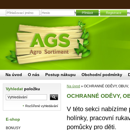
OCHRANNÉ ODĚVY, OBUV, RUKVICE, POMŮCKY | Zahradní a z
Přihlásit
Registrace
Na úvod
O nás
Postup nákupu
Obchodní podmínky
Na úvod
»
OCHRANNÉ ODĚVY, OBUV,
Vyhledat
položku
OCHRANNÉ ODĚVY, OB
Rozšířené vyhledávání
V této sekci nabízíme
holínky, pracovní ruk
E-shop
pomůcky pro děti.
BONUSY