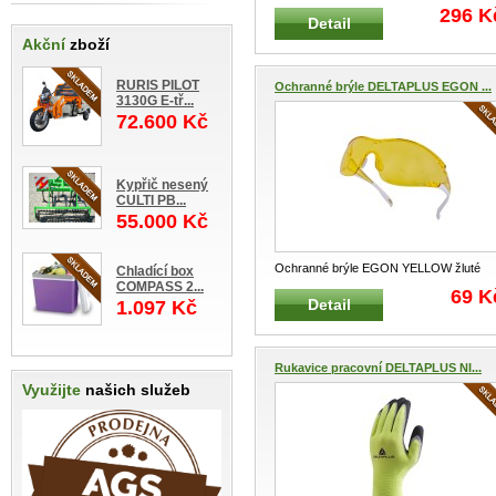
oranžové Otevřené lehké ochranné brýl
296 K
Detail
...
Akční
zboží
RURIS PILOT
Ochranné brýle DELTAPLUS EGON ...
3130G E-tř...
72.600 Kč
Kypřič nesený
CULTI PB...
55.000 Kč
Ochranné brýle EGON YELLOW žluté
Chladící box
COMPASS 2...
Otevřené lehké ochranné brýle s tón
...
69 K
Detail
1.097 Kč
Rukavice pracovní DELTAPLUS NI...
Využijte
našich služeb