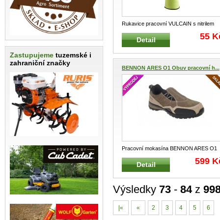
Rukavice pracovní VULCAIN s nitrilem
zelenkavé Pracovní pletené rukav
...
55 K
Detail
Zastupujeme
tuzemské i
zahraniční značky
BENNON ARES O1 Obuv pracovní h...
Pracovní mokasína BENNON ARES O1
hnědá Nazouvací pohodlná, praktická
...
599 K
Detail
Výsledky
73
-
84
z
99
|«
«
2
3
4
5
6