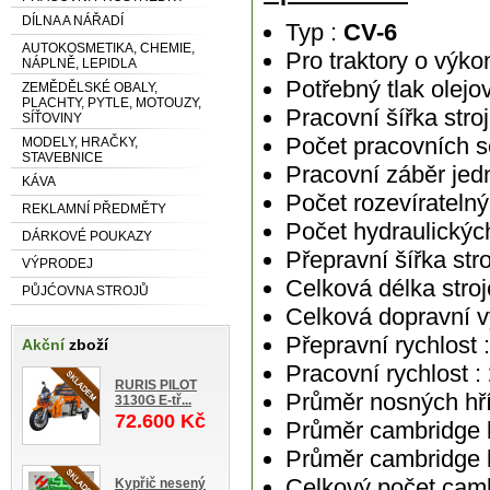
DÍLNA A NÁŘADÍ
Typ :
CV-6
AUTOKOSMETIKA, CHEMIE,
Pro traktory o výko
NÁPLNĚ, LEPIDLA
Potřebný tlak olejo
ZEMĚDĚLSKÉ OBALY,
PLACHTY, PYTLE, MOTOUZY,
Pracovní šířka stro
SÍŤOVINY
Počet pracovních s
MODELY, HRAČKY,
STAVEBNICE
Pracovní záběr jedn
KÁVA
Počet rozevíratelnýc
REKLAMNÍ PŘEDMĚTY
Počet hydraulických
DÁRKOVÉ POUKAZY
Přepravní šířka stro
VÝPRODEJ
Celková délka stroj
PŮJĆOVNA STROJŮ
Celková dopravní v
Přepravní rychlost 
Akční
zboží
Pracovní rychlost :
RURIS PILOT
Průměr nosných hříd
3130G E-tř...
72.600 Kč
Průměr cambridge 
Průměr cambridge 
Celkový počet cam
Kypřič nesený