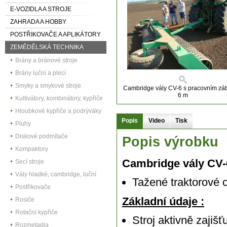
E-VOZIDLA A STROJE
ZAHRADA A HOBBY
POSTŘIKOVAČE A APLIKÁTORY
ZEMĚDĚLSKÁ TECHNIKA
Brány a bránové stroje
Brány luční a plecí
Smyky a smykové stroje
Cambridge vály CV-6 s pracovním z
6 m
Kultivátory, kombinátory, kypřiče
Hloubkové kypřiče a podrýváky
Popis
Video
Tisk
Pluhy
Diskové podmítače
Popis výrobku
Kompaktory
Cambridge vály CV-
Secí stroje
Vály hladké, cambridge, luční
Tažené traktorové 
Postřikovače
Základní údaje :
Rosiče
Rotační kypřiče
Stroj aktivně zajiš
Rozmetadla