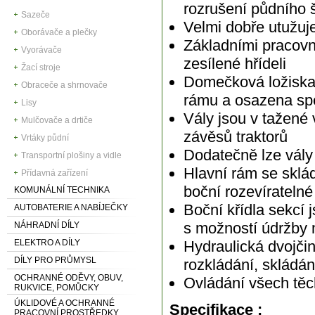
rozrušení půdního 
Sazeče
Velmi dobře utužuje
Oborávače a plečky
Základními pracovn
Vyorávače
zesílené hřídeli
Žací stroje
Domečková ložiska 
Obraceče a shrnovače
rámu a osazena spe
Lisy
Vály jsou v tažené 
Mulčovače a drtiče
závěsů traktorů
Vrtáky půdní
Dodatečně lze vály
Transportní plošiny a vidle
Hlavní rám se sklá
Přídavná zařízení
boční rozevírateln
KOMUNÁLNÍ TECHNIKA
Boční křídla sekcí
AUTOBATERIE A NABÍJEČKY
s možností údržby
NÁHRADNÍ DÍLY
ELEKTRO A DÍLY
Hydraulická dvojčin
DÍLY PRO PRŮMYSL
rozkládání, skládán
OCHRANNÉ ODĚVY, OBUV,
Ovládání všech t
RUKVICE, POMŮCKY
ÚKLIDOVÉ A OCHRANNÉ
Specifikace :
PRACOVNÍ PROSTŘEDKY