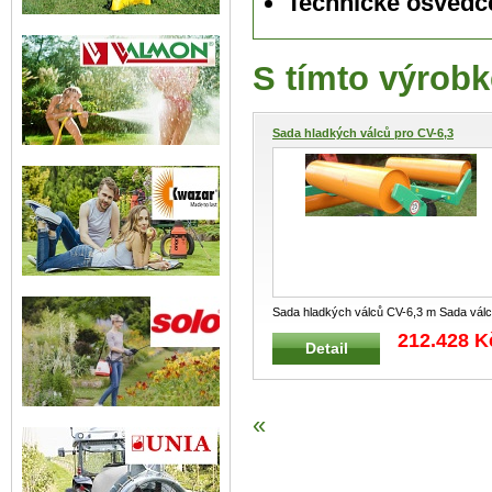
Technické osvědč
S tímto výrobk
Sada hladkých válců pro CV-6,3
Sada hladkých válců CV-6,3 m Sada vál
pro přestavbu stroje na hladk
...
212.428 K
Detail
«