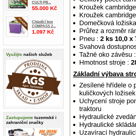
CULTI PB...
Kroužek cambridge
55.000 Kč
Kroužek cambridge
Domečková ložiska 
Chladící box
COMPASS 2...
Průřez a rozměr rá
1.097 Kč
Pneu :
2 ks 10,0 x
Svahová dostupnos
Tažné oko závěsu :
Využijte
našich služeb
Hmotnost stroje :
2
Základní výbava stro
Zesílené hřídele 
kuličkových ložise
Uchycení stroje po
traktoru
Hydraulické zvedán
Zastupujeme
tuzemské i
zahraniční značky
Hydraulické skládá
Uzavírací hydraulic