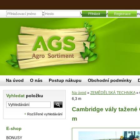
Cambridge vály tažené CV-6 s pracovním záběrem 6,3 m | Zahrad
Přihlásit
Registrace
Na úvod
O nás
Postup nákupu
Obchodní podmínky
Na úvod
»
ZEMĚDĚLSKÁ TECHNIKA
»
Vyhledat
položku
6,3 m
Cambridge vály tažené 
Rozšířené vyhledávání
m
E-shop
BONUSY