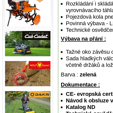
Rozkládání i sklád
vyrovnávacího táhl
Pojezdová kola pne
Povinná výbava - L
Technické osvědče
Výbava na přání :
Tažné oko závěsu 
Sada hladkých vál
včetně držáků a lož
Barva :
zelená
Dokumentace :
CE- evropská cert
Návod k obsluze 
Katalog ND