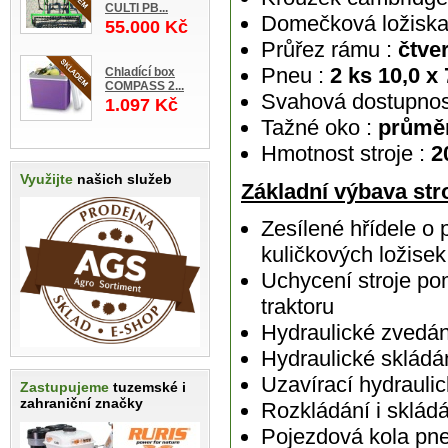
CULTI PB...
Domečková ložiska 
55.000 Kč
Průřez rámu :
čtver
Pneu :
2 ks 10,0 x
Chladící box
COMPASS 2...
Svahová dostupnos
1.097 Kč
Tažné oko :
průmě
Hmotnost stroje :
2
Využijte
našich služeb
Základní výbava stro
Zesílené hřídele 
kuličkových ložise
Uchycení stroje po
traktoru
Hydraulické zvedán
Hydraulické skládá
Uzavírací hydraulic
Zastupujeme
tuzemské i
zahraniční značky
Rozkládání i sklád
Pojezdová kola pne