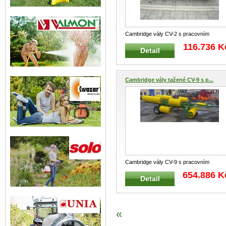
Cambridge vály CV-2 s pracovním
záběrem 2 m Nesené traktorové cambrid
116.736 K
Detail
...
Cambridge vály tažené CV-9 s p...
Cambridge vály CV-9 s pracovním
záběrem 9 m Tažené traktorové cambrid
654.886 K
Detail
...
«