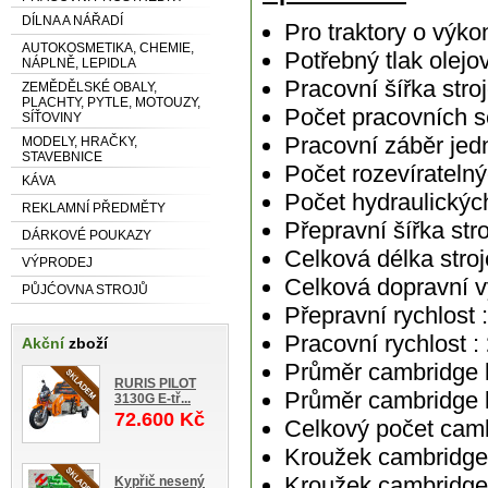
DÍLNA A NÁŘADÍ
Pro traktory o výko
AUTOKOSMETIKA, CHEMIE,
Potřebný tlak olejo
NÁPLNĚ, LEPIDLA
Pracovní šířka stro
ZEMĚDĚLSKÉ OBALY,
PLACHTY, PYTLE, MOTOUZY,
Počet pracovních s
SÍŤOVINY
Pracovní záběr jedn
MODELY, HRAČKY,
STAVEBNICE
Počet rozevíratelnýc
KÁVA
Počet hydraulických
REKLAMNÍ PŘEDMĚTY
Přepravní šířka stro
DÁRKOVÉ POUKAZY
Celková délka stroj
VÝPRODEJ
Celková dopravní v
PŮJĆOVNA STROJŮ
Přepravní rychlost 
Pracovní rychlost :
Akční
zboží
Průměr cambridge 
RURIS PILOT
Průměr cambridge 
3130G E-tř...
72.600 Kč
Celkový počet cam
Kroužek cambridge
Kroužek cambridge
Kypřič nesený