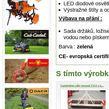
LED diodové osvětl
Výstražné štíty a o
Výbava na přání :
Sada držáků, ložis
vodou nebo píske
Barva :
zelená
CE- evropská certif
S tímto výrobk
Cambridge vály nesené CV-2 s p...