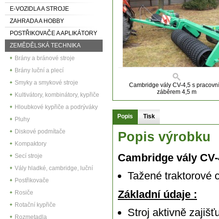
E-VOZIDLA A STROJE
ZAHRADA A HOBBY
POSTŘIKOVAČE A APLIKÁTORY
ZEMĚDĚLSKÁ TECHNIKA
Brány a bránové stroje
Brány luční a plecí
Smyky a smykové stroje
Cambridge vály CV-4,5 s pracovn
záběrem 4,5 m
Kultivátory, kombinátory, kypřiče
Hloubkové kypřiče a podrýváky
Popis
Tisk
Pluhy
Diskové podmítače
Popis výrobku
Kompaktory
Cambridge vály CV-
Secí stroje
Vály hladké, cambridge, luční
Tažené traktorové 
Postřikovače
Základní údaje :
Rosiče
Rotační kypřiče
Stroj aktivně zajiš
Rozmetadla