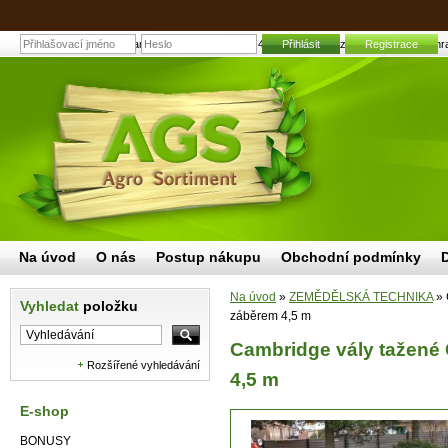
Cambridge vály tažené CV-4,5 s pracovním záběrem 4,5 m | Zahrad
Přihlásit
Registrace
Na úvod
O nás
Postup nákupu
Obchodní podmínky
Na úvod
»
ZEMĚDĚLSKÁ TECHNIKA
»
Vyhledat
položku
záběrem 4,5 m
Cambridge vály tažené
Rozšířené vyhledávání
4,5 m
E-shop
BONUSY