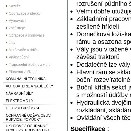
rozrušení půdního 
Sazeče
Velmi dobře utužuje
Oborávače a plečky
Základními pracovn
Vyorávače
zesílené hřídeli
Žací stroje
Domečková ložiska 
Obraceče a shrnovače
rámu a osazena spe
Lisy
Vály jsou v tažené 
Mulčovače a drtiče
závěsů traktorů
Vrtáky půdní
Dodatečně lze vály
Transportní plošiny a vidle
Hlavní rám se sklá
Přídavná zařízení
boční rozevírateln
KOMUNÁLNÍ TECHNIKA
Boční křídla sekcí
AUTOBATERIE A NABÍJEČKY
s možností údržby
NÁHRADNÍ DÍLY
ELEKTRO A DÍLY
Hydraulická dvojčin
DÍLY PRO PRŮMYSL
rozkládání, skládán
OCHRANNÉ ODĚVY, OBUV,
Ovládání všech t
RUKVICE, POMŮCKY
ÚKLIDOVÉ A OCHRANNÉ
Specifikace :
PRACOVNÍ PROSTŘEDKY