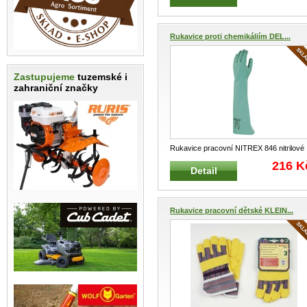
Rukavice proti chemikáliím DEL...
Zastupujeme
tuzemské i
zahraniční značky
Rukavice pracovní NITREX 846 nitrilové
zelené Pracovní rukavice celon
...
216 K
Detail
Rukavice pracovní dětské KLEIN...