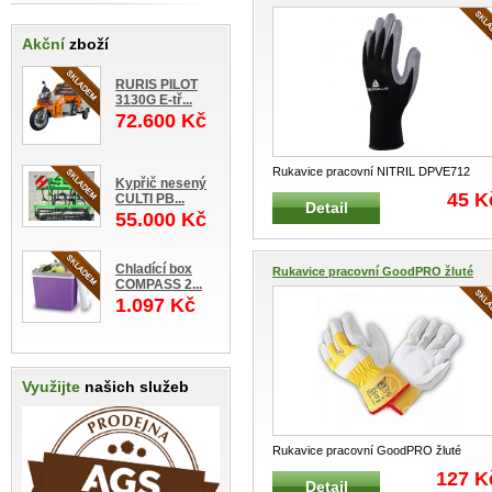
Akční
zboží
RURIS PILOT
3130G E-tř...
72.600 Kč
Rukavice pracovní NITRIL DPVE712
Kypřič nesený
černé Pracovní pletené rukavice polo
...
45 K
CULTI PB...
Detail
55.000 Kč
Chladící box
Rukavice pracovní GoodPRO žluté
COMPASS 2...
1.097 Kč
Využijte
našich služeb
Rukavice pracovní GoodPRO žluté
VOC0015C Kombinované pracovní ruk
..
127 K
Detail