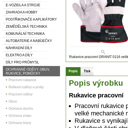
E-VOZIDLA A STROJE
ZAHRADA A HOBBY
POSTŘIKOVAČE A APLIKÁTORY
ZEMĚDĚLSKÁ TECHNIKA
KOMUNÁLNÍ TECHNIKA
AUTOBATERIE A NABÍJEČKY
NÁHRADNÍ DÍLY
ELEKTRO A DÍLY
Rukavice pracovní GRANIT 0116 velik
DÍLY PRO PRŮMYSL
OCHRANNÉ ODĚVY, OBUV,
Popis
Tisk
RUKVICE, POMŮCKY
Pracovní rukavice
Popis výrobku
Reflexní oděvy a prvky
Rukavice pracovní
Pracovní oděvy
Obuv
Pracovní rukavice 
Ochrana sluchu
velké mechanické
Ochrana zraku
Rukavice s vynikaj
Ochrana hlavy