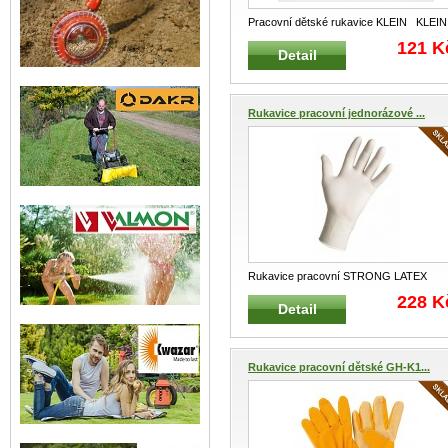
Pracovní dětské rukavice KLEIN KLEIN
8120 Rukavice z hovězí ští
...
121 K
Detail
Rukavice pracovní jednorázové ...
Rukavice pracovní STRONG LATEX
jednorázové STRONG 0433 LATEX
228 K
Detail
NEPUDROVANÝ
...
Rukavice pracovní dětské GH-K1...