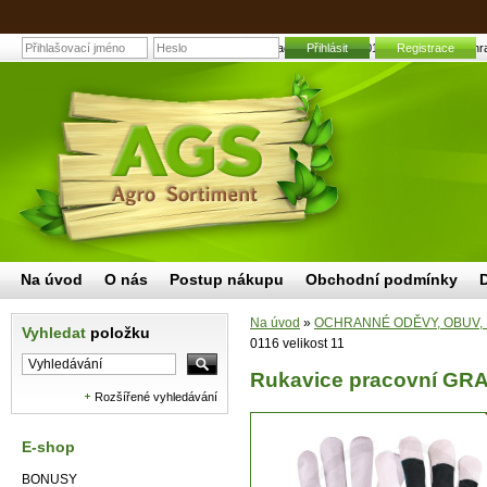
Rukavice pracovní GRANIT 0116 velikost 11 | Zahrad
Přihlásit
Registrace
Na úvod
O nás
Postup nákupu
Obchodní podmínky
Na úvod
»
OCHRANNÉ ODĚVY, OBUV,
Vyhledat
položku
0116 velikost 11
Rukavice pracovní GRAN
Rozšířené vyhledávání
E-shop
BONUSY