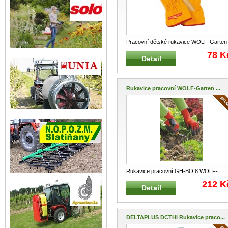
Pracovní dětské rukavice WOLF-Garten
GH-K10 Dětské luxusní a kvalitn
...
78 K
Detail
Rukavice pracovní WOLF-Garten ...
Rukavice pracovní GH-BO 8 WOLF-
Garten Pracovní rukavice pro hrubší za
.
212 K
Detail
DELTAPLUS DCTHI Rukavice praco...