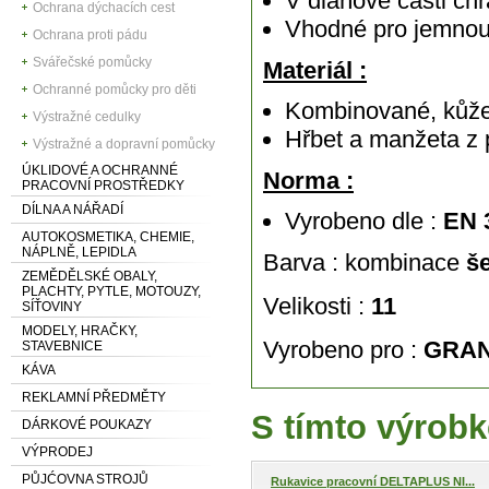
V dlaňové části ch
Ochrana dýchacích cest
Vhodné pro jemnou 
Ochrana proti pádu
Svářečské pomůcky
Materiál :
Ochranné pomůcky pro děti
Kombinované, kůže 
Výstražné cedulky
Hřbet a manžeta z 
Výstražné a dopravní pomůcky
ÚKLIDOVÉ A OCHRANNÉ
Norma :
PRACOVNÍ PROSTŘEDKY
DÍLNA A NÁŘADÍ
Vyrobeno dle :
EN 
AUTOKOSMETIKA, CHEMIE,
NÁPLNĚ, LEPIDLA
Barva : kombinace
š
ZEMĚDĚLSKÉ OBALY,
PLACHTY, PYTLE, MOTOUZY,
Velikosti :
11
SÍŤOVINY
MODELY, HRAČKY,
Vyrobeno pro :
GRAN
STAVEBNICE
KÁVA
REKLAMNÍ PŘEDMĚTY
S tímto výrobk
DÁRKOVÉ POUKAZY
VÝPRODEJ
PŮJĆOVNA STROJŮ
Rukavice pracovní DELTAPLUS NI...