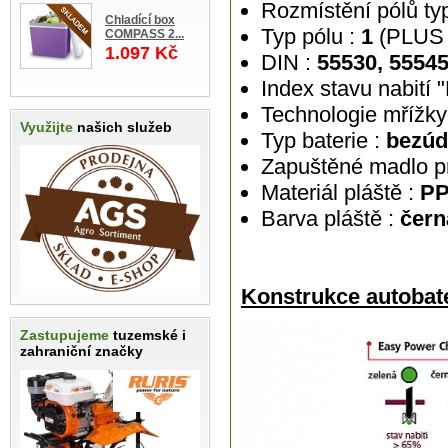
Rozmístění pólů ty
Chladící box
Typ pólu :
1
(PLUS 
COMPASS 2...
1.097 Kč
DIN :
55530, 55545
Index stavu nabití 
Technologie mřížky
Využijte
našich služeb
Typ baterie :
bezúd
Zapuštěné madlo pr
Materiál pláště :
PP
Barva pláště :
čern
Konstrukce autobate
Zastupujeme
tuzemské i
zahraniční značky