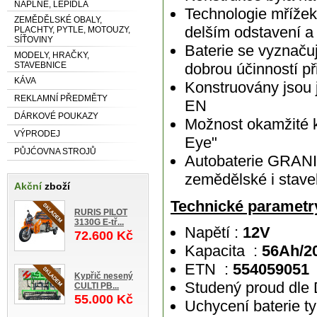
NÁPLNĚ, LEPIDLA
Technologie mřížek
ZEMĚDĚLSKÉ OBALY,
delším odstavení a 
PLACHTY, PYTLE, MOTOUZY,
SÍŤOVINY
Baterie se vyznačuj
MODELY, HRAČKY,
STAVEBNICE
dobrou účinností př
KÁVA
Konstruovány jsou 
REKLAMNÍ PŘEDMĚTY
EN
DÁRKOVÉ POUKAZY
Možnost okamžité ko
VÝPRODEJ
Eye"
PŮJĆOVNA STROJŮ
Autobaterie GRAN
zemědělské i staveb
Akční
zboží
Technické parametry
RURIS PILOT
3130G E-tř...
Napětí :
12V
72.600 Kč
Kapacita :
56Ah/2
ETN :
554059051
Kypřič nesený
Studený proud dle
CULTI PB...
55.000 Kč
Uchycení baterie t