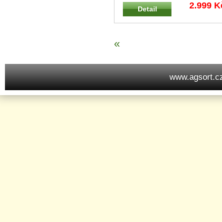
Light, Ignition) - Standardní sta
...
2.999 K
Detail
«
www.agsort.c