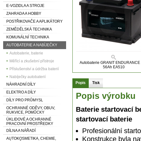
E-VOZIDLA A STROJE
ZAHRADA A HOBBY
POSTŘIKOVAČE A APLIKÁTORY
ZEMĚDĚLSKÁ TECHNIKA
KOMUNÁLNÍ TECHNIKA
AUTOBATERIE A NABÍJEČKY
Autobaterie, baterie
Měřící a zkušební přístroje
Autobaterie GRANIT ENDURANCE
56Ah EA510
Příslušenství a údržba baterií
Nabíječky autobaterií
Popis
Tisk
NÁHRADNÍ DÍLY
ELEKTRO A DÍLY
Popis výrobku
DÍLY PRO PRŮMYSL
Baterie startovací 
OCHRANNÉ ODĚVY, OBUV,
RUKVICE, POMŮCKY
startovací baterie
ÚKLIDOVÉ A OCHRANNÉ
PRACOVNÍ PROSTŘEDKY
Profesionální star
DÍLNA A NÁŘADÍ
Konstrukce byla na
AUTOKOSMETIKA, CHEMIE,