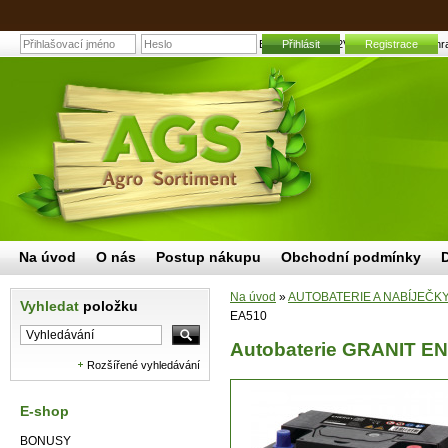
Autobaterie GRANIT ENDURANCE 12V 56Ah EA510 | Zahradní 
Přihlásit
Registrace
Na úvod
O nás
Postup nákupu
Obchodní podmínky
Na úvod
»
AUTOBATERIE A NABÍJEČK
Vyhledat
položku
EA510
Autobaterie GRANIT 
Rozšířené vyhledávání
E-shop
BONUSY