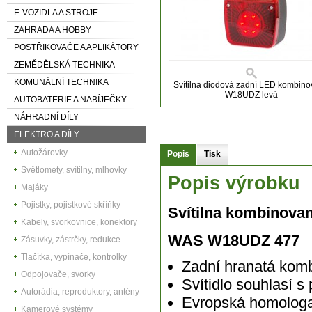
E-VOZIDLA A STROJE
ZAHRADA A HOBBY
POSTŘIKOVAČE A APLIKÁTORY
ZEMĚDĚLSKÁ TECHNIKA
KOMUNÁLNÍ TECHNIKA
Svítilna diodová zadní LED kombin
W18UDZ levá
AUTOBATERIE A NABÍJEČKY
NÁHRADNÍ DÍLY
ELEKTRO A DÍLY
Autožárovky
Popis
Tisk
Světlomety, svítilny, mlhovky
Popis výrobku
Majáky
Pojistky, pojistkové skříňky
Svítilna kombinova
Kabely, svorkovnice, konektory
WAS
W18UDZ 477
Zásuvky, zástrčky, redukce
Tlačítka, vypínače, kontrolky
Zadní hranatá komb
Odpojovače, svorky
Svítidlo souhlasí 
Autorádia, reproduktory, antény
Evropská homolog
Kamerové systémy