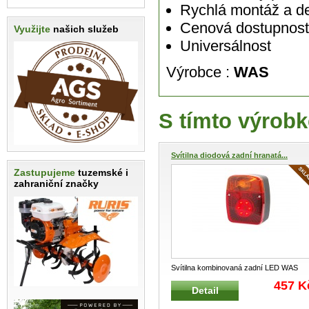
Rychlá montáž a d
Cenová dostupnos
Využijte
našich služeb
Universálnost
Výrobce :
WAS
S tímto výrobk
Svítilna diodová zadní hranatá...
Zastupujeme
tuzemské i
zahraniční značky
Svítilna kombinovaná zadní LED WAS
W18UDZ 478 Zadní hranatá kombi
...
457 K
Detail