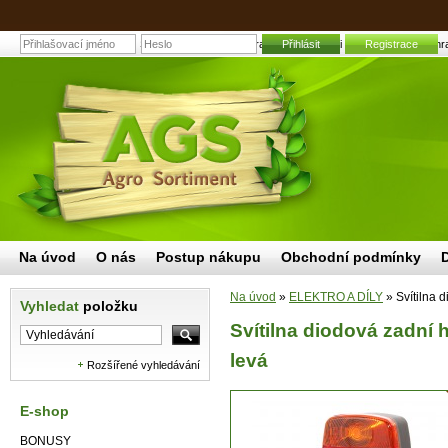
Svítilna diodová zadní hranatá LED kombi W18UDZ levá | Zahrad
Přihlásit
Registrace
Na úvod
O nás
Postup nákupu
Obchodní podmínky
Na úvod
»
ELEKTRO A DÍLY
»
Svítilna 
Vyhledat
položku
Svítilna diodová zadn
levá
Rozšířené vyhledávání
E-shop
BONUSY