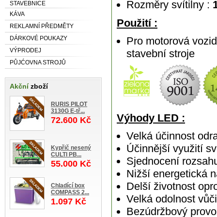
Rozměry svítilny :
1
STAVEBNICE
KÁVA
Použití :
REKLAMNÍ PŘEDMĚTY
Pro motorová vozid
DÁRKOVÉ POUKAZY
VÝPRODEJ
stavební stroje
PŮJĆOVNA STROJŮ
Akční
zboží
RURIS PILOT
3130G E-tř...
Výhody LED :
72.600 Kč
Velká účinnost odr
Účinnější využití 
Kypřič nesený
CULTI PB...
Sjednocení rozsahu
55.000 Kč
Nižší energetická 
Delší životnost opr
Chladící box
COMPASS 2...
Velká odolnost vůči
1.097 Kč
Bezúdržbový provoz