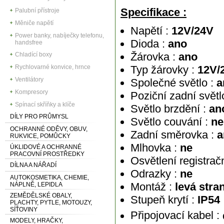
Specifikace :
Palubní přístroje
Měniče napětí
Napětí :
12V/24V
Power banky, nabíječky telefonu,
Dioda :
ano
handsfree
Žárovka :
ano
Chladící boxy
Rychlovarné konvice, hrnce
Typ žárovky :
12V/
Ventilátory
Společné světlo :
a
Kompresory
Poziční zadní světl
Spínací skříňky a klíče
Světlo brzdění :
an
DÍLY PRO PRŮMYSL
Světlo couvání :
ne
OCHRANNÉ ODĚVY, OBUV,
Zadní směrovka :
a
RUKVICE, POMŮCKY
Mlhovka :
ne
ÚKLIDOVÉ A OCHRANNÉ
PRACOVNÍ PROSTŘEDKY
Osvětlení registrač
DÍLNA A NÁŘADÍ
Odrazky :
ne
AUTOKOSMETIKA, CHEMIE,
Montáž :
levá stran
NÁPLNĚ, LEPIDLA
ZEMĚDĚLSKÉ OBALY,
Stupeň krytí :
IP54
PLACHTY, PYTLE, MOTOUZY,
SÍŤOVINY
Připojovací kabel :
MODELY, HRAČKY,