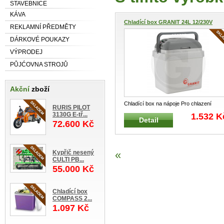
STAVEBNICE
KÁVA
Chladící box GRANIT 24L 12/230V
REKLAMNÍ PŘEDMĚTY
DÁRKOVÉ POUKAZY
VÝPRODEJ
PŮJĆOVNA STROJŮ
Akční
zboží
Chladící box na nápoje Pro chlazení
RURIS PILOT
nápojů v autě, stavebním, dopravn
...
3130G E-tř...
1.532 K
Detail
72.600 Kč
«
Kypřič nesený
CULTI PB...
55.000 Kč
Chladící box
COMPASS 2...
1.097 Kč