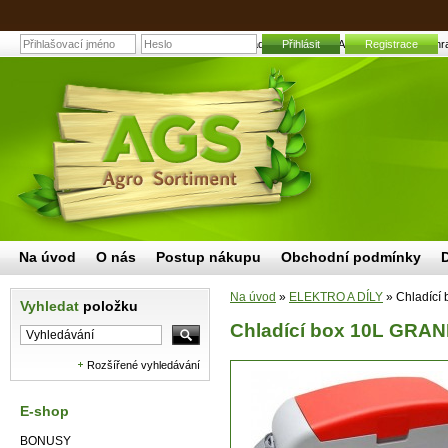
Chladící box 10L GRANIT 12V/230V | Zahrad
Přihlásit
Registrace
Na úvod
O nás
Postup nákupu
Obchodní podmínky
Na úvod
»
ELEKTRO A DÍLY
»
Chladící
Vyhledat
položku
Chladící box 10L GRAN
Rozšířené vyhledávání
E-shop
BONUSY