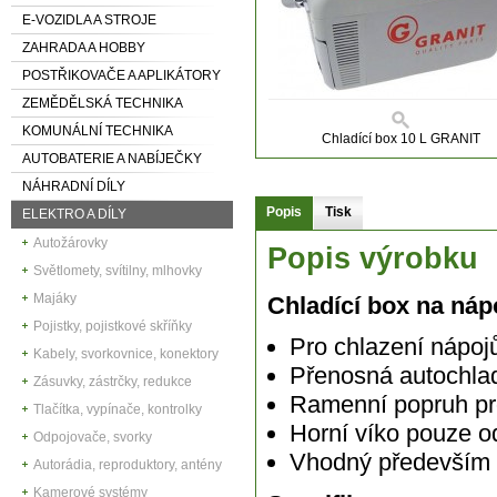
E-VOZIDLA A STROJE
ZAHRADA A HOBBY
POSTŘIKOVAČE A APLIKÁTORY
ZEMĚDĚLSKÁ TECHNIKA
KOMUNÁLNÍ TECHNIKA
Chladící box 10 L GRANIT
AUTOBATERIE A NABÍJEČKY
NÁHRADNÍ DÍLY
Popis
Tisk
ELEKTRO A DÍLY
Autožárovky
Popis výrobku
Světlomety, svítilny, mlhovky
Majáky
Chladící box na náp
Pojistky, pojistkové skříňky
Pro chlazení nápojů
Kabely, svorkovnice, konektory
Přenosná autochla
Zásuvky, zástrčky, redukce
Ramenní popruh pr
Tlačítka, vypínače, kontrolky
Horní víko pouze o
Odpojovače, svorky
Vhodný především 
Autorádia, reproduktory, antény
Kamerové systémy