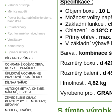
Specifikace :
Palubní přístroje
Objem boxu :
10 L
Měniče napětí
Možnost volby napě
Power banky, nabíječky telefonu,
handsfree
Základní funkce :
c
Chladící boxy
Chlazení :
o 18°C m
Rychlovarné konvice, hrnce
Přímý ohřev :
max. 
Ventilátory
V základní výbavě 
Kompresory
Barva :
kombinace š
Spínací skříňky a klíče
DÍLY PRO PRŮMYSL
Rozměry boxu :
d 42
OCHRANNÉ ODĚVY, OBUV,
RUKVICE, POMŮCKY
Rozměry balení :
d 4
ÚKLIDOVÉ A OCHRANNÉ
PRACOVNÍ PROSTŘEDKY
Hmotnost :
4,82 kg
DÍLNA A NÁŘADÍ
AUTOKOSMETIKA, CHEMIE,
Vyrobeno pro :
GRAN
NÁPLNĚ, LEPIDLA
ZEMĚDĚLSKÉ OBALY,
PLACHTY, PYTLE, MOTOUZY,
SÍŤOVINY
S tímto výrobk
MODELY, HRAČKY,