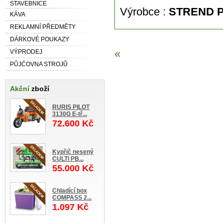
STAVEBNICE
Výrobce :
STREND 
KÁVA
REKLAMNÍ PŘEDMĚTY
DÁRKOVÉ POUKAZY
«
VÝPRODEJ
PŮJĆOVNA STROJŮ
Akční
zboží
RURIS PILOT
3130G E-tř...
72.600 Kč
Kypřič nesený
CULTI PB...
55.000 Kč
Chladící box
COMPASS 2...
1.097 Kč