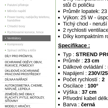
stůl či poličku
Palubní přístroje
Průměr lopatek: 23
Měniče napětí
Výkon: 25 W - úspo
Power banky, nabíječky telefonu,
handsfree
Tichý chod - neruší
Chladící boxy
2 rychlosti ventilac
Rychlovarné konvice, hrnce
Díky kompaktním ro
Ventilátory
Specifikace :
Kompresory
Spínací skříňky a klíče
Typ :
STREND PRO
DÍLY PRO PRŮMYSL
Průměr :
23 cm
OCHRANNÉ ODĚVY, OBUV,
RUKVICE, POMŮCKY
Dálkové ovládání :
ÚKLIDOVÉ A OCHRANNÉ
Napájení :
230V/2
PRACOVNÍ PROSTŘEDKY
Počet rychlostí :
2
DÍLNA A NÁŘADÍ
Oscilace :
100°
AUTOKOSMETIKA, CHEMIE,
NÁPLNĚ, LEPIDLA
Výška :
37 cm
ZEMĚDĚLSKÉ OBALY,
Přívodní kabel délk
PLACHTY, PYTLE, MOTOUZY,
SÍŤOVINY
Barva :
černá
MODELY, HRAČKY,