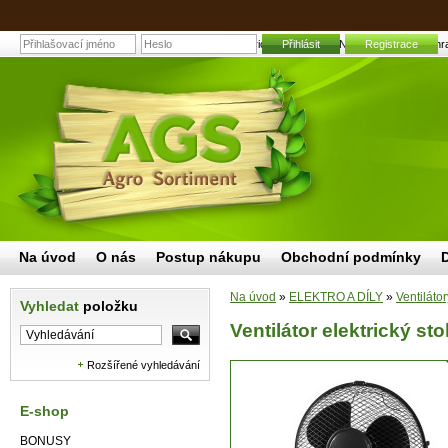
Ventilátor elektrický stolní STREND 23cm, 25W | Zahra
Přihlásit
Registrace
Na úvod
O nás
Postup nákupu
Obchodní podmínky
Na úvod
»
ELEKTRO A DÍLY
»
Ventilátor
Vyhledat
položku
Ventilátor elektrický 
Rozšířené vyhledávání
E-shop
BONUSY