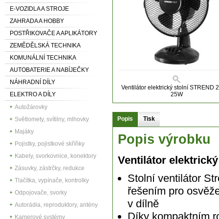
E-VOZIDLA A STROJE
ZAHRADA A HOBBY
POSTŘIKOVAČE A APLIKÁTORY
ZEMĚDĚLSKÁ TECHNIKA
KOMUNÁLNÍ TECHNIKA
AUTOBATERIE A NABÍJEČKY
NÁHRADNÍ DÍLY
Ventilátor elektrický stolní STREND 
ELEKTRO A DÍLY
25W
Autožárovky
Popis
Tisk
Světlomety, svítilny, mlhovky
Majáky
Popis výrobku
Pojistky, pojistkové skříňky
Kabely, svorkovnice, konektory
Ventilátor elektrický
Zásuvky, zástrčky, redukce
Stolní ventilátor S
Tlačítka, vypínače, kontrolky
řešením pro osvěže
Odpojovače, svorky
v dílně
Autorádia, reproduktory, antény
Díky kompaktním ro
Kamerové systémy