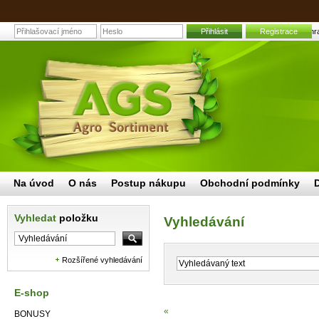
Přihlásit
Registrace
Zahra
Na úvod
O nás
Postup nákupu
Obchodní podmínky
Vyhledat
položku
Vyhledávání
Rozšířené vyhledávání
E-shop
«
BONUSY