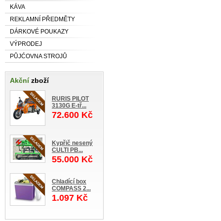
KÁVA
REKLAMNÍ PŘEDMĚTY
DÁRKOVÉ POUKAZY
VÝPRODEJ
PŮJĆOVNA STROJŮ
Akční
zboží
RURIS PILOT
3130G E-tř...
72.600 Kč
Kypřič nesený
CULTI PB...
55.000 Kč
Chladící box
COMPASS 2...
1.097 Kč