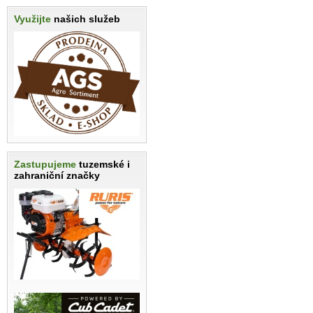
Využijte
našich služeb
Zastupujeme
tuzemské i
zahraniční značky